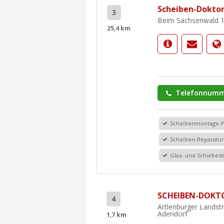
Scheiben-Doktor
3
Beim Sachsenwald 1
25,4 km
Telefonnumm
Scheibenmontage 
Scheiben-Reparatu
Glas- und Schiebe
SCHEIBEN-DOKT
4
Artlenburger Landst
Adendorf
1,7 km