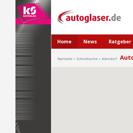
Home
News
Ratgeber
Auto
Startseite
Schnellsuche
Adendorf