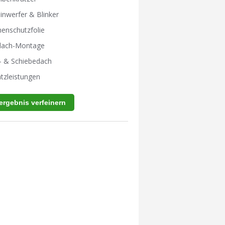
inwerfer & Blinker
enschutzfolie
tdach-Montage
- & Schiebedach
tzleistungen