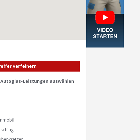
reffer verfeinern
e Autoglas-Leistungen auswählen
W
W
nmobil
nschlag
ibenkratzer