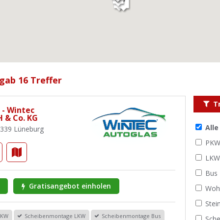
gab 16 Treffer
T
 - Wintec
 & Co. KG
All
1339 Lüneburg
PK
LK
Bus
Gratisangebot einholen
Woh
Stei
PKW
Scheibenmontage LKW
Scheibenmontage Bus
Sche