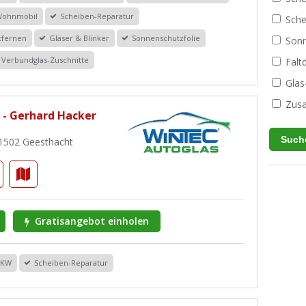
Wohnmobil
Scheiben-Reparatur
Sche
tfernen
Gläser & Blinker
Sonnenschutzfolie
Sonn
Verbundglas-Zuschnitte
Fal
Glas
Zusa
 - Gerhard Hacker
21502 Geesthacht
Gratisangebot einholen
PKW
Scheiben-Reparatur