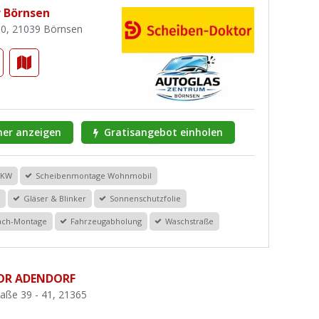
 Börnsen
0, 21039 Börnsen
er anzeigen
Gratisangebot einholen
PKW
Scheibenmontage Wohnmobil
r
Gläser & Blinker
Sonnenschutzfolie
dach-Montage
Fahrzeugabholung
Waschstraße
OR ADENDORF
raße 39 - 41, 21365