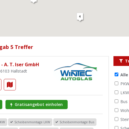
gab 5 Treffer
T
- A. T. Iser GmbH
96103 Hallstadt
All
PK
LK
Bus
Gratisangebot einholen
Woh
Stei
PKW
Scheibenmontage LKW
Scheibenmontage Bus
Sche