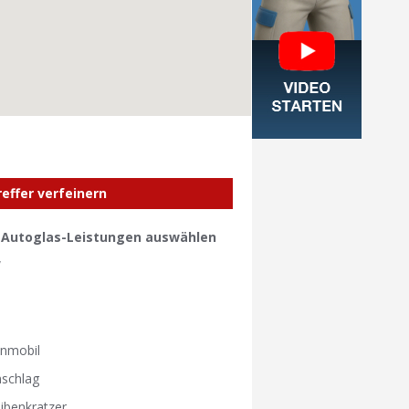
reffer verfeinern
e Autoglas-Leistungen auswählen
W
W
nmobil
nschlag
ibenkratzer