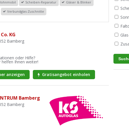
Wohnmobil
Scheiben-Reparatur
Gläser & Blinker
Sche
Verbundglas-Zuschnitte
Sonn
Fal
Co. KG
Glas
6052 Bamberg
Zusa
ationen oder Hilfe?
 helfen Ihnen weiter!
er anzeigen
Gratisangebot einholen
ENTRUM Bamberg
6052 Bamberg