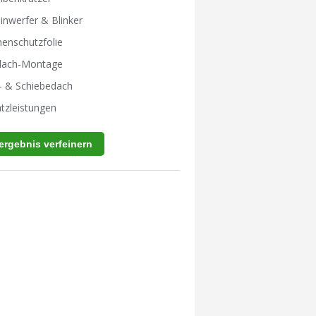
inwerfer & Blinker
enschutzfolie
tdach-Montage
- & Schiebedach
tzleistungen