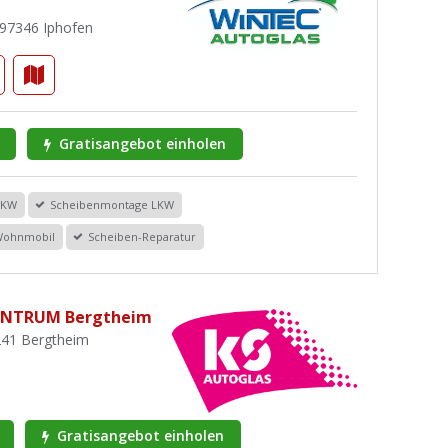
 97346 Iphofen
Gratisangebot einholen
PKW
Scheibenmontage LKW
Wohnmobil
Scheiben-Reparatur
ENTRUM Bergtheim
241 Bergtheim
Gratisangebot einholen