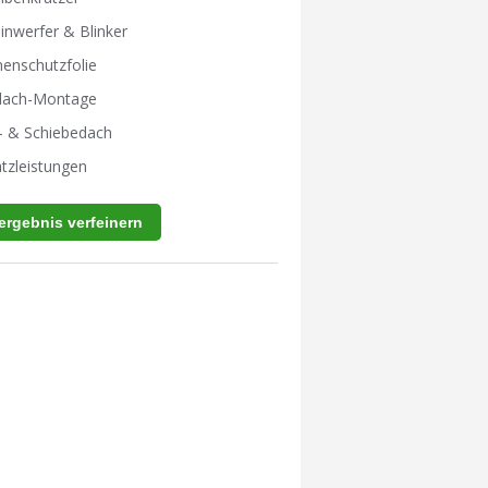
inwerfer & Blinker
enschutzfolie
tdach-Montage
- & Schiebedach
tzleistungen