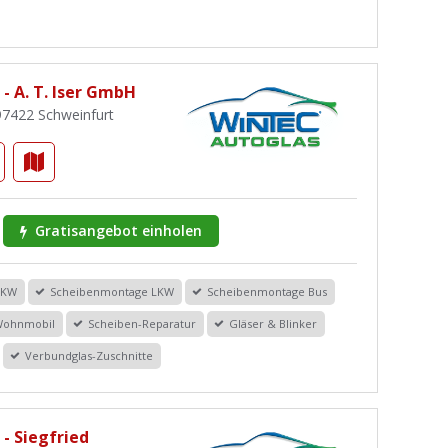
- A. T. Iser GmbH
 97422 Schweinfurt
Gratisangebot einholen
PKW
Scheibenmontage LKW
Scheibenmontage Bus
Wohnmobil
Scheiben-Reparatur
Gläser & Blinker
Verbundglas-Zuschnitte
- Siegfried