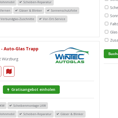
Wohnmobil
Scheiben-Reparatur
Sche
tfernen
Gläser & Blinker
Sonnenschutzfolie
Sonn
Verbundglas-Zuschnitte
Vor-Ort-Service
Fal
Glas
Zusa
 - Auto-Glas Trapp
2 Würzburg
Gratisangebot einholen
PKW
Scheibenmontage LKW
Wohnmobil
Scheiben-Reparatur
Gläser & Blinker