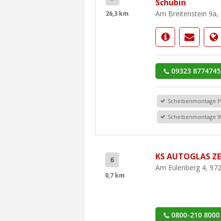
Schubin
Am Breitenstein 9a,
26,3 km
09323 8774745
Scheibenmontage 
Scheibenmontage 
KS AUTOGLAS Z
6
Am Eulenberg 4, 97
0,7 km
0800-210 8000