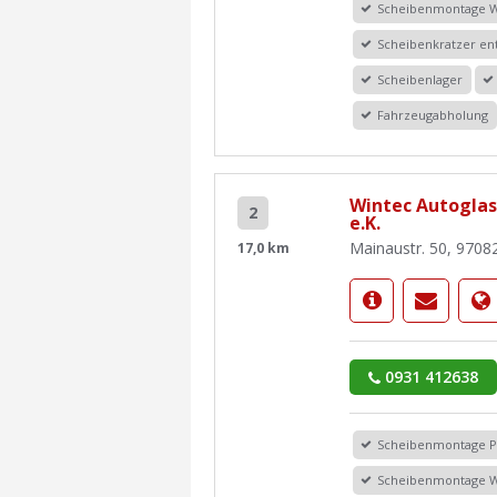
Scheibenmontage 
Scheibenkratzer en
Scheibenlager
Fahrzeugabholung
Wintec Autoglas
2
e.K.
Mainaustr. 50, 9708
17,0 km
0931 412638
Scheibenmontage 
Scheibenmontage 