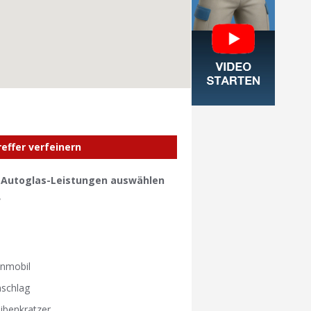
reffer verfeinern
e Autoglas-Leistungen auswählen
W
W
nmobil
nschlag
ibenkratzer