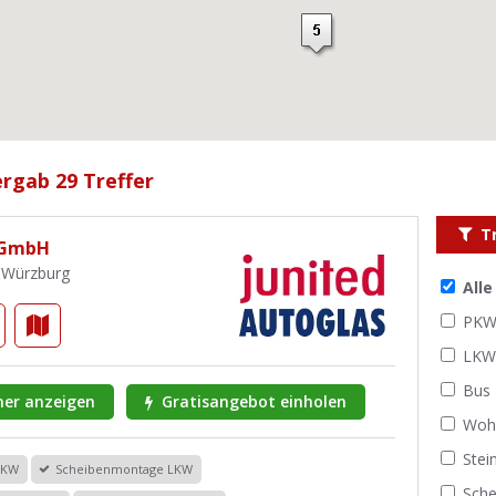
rgab 29 Treffer
T
 GmbH
6 Würzburg
All
PK
LK
Bus
er anzeigen
Gratisangebot einholen
Woh
Stei
PKW
Scheibenmontage LKW
Sche