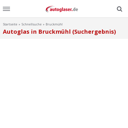
Startseite
Schnellsuche
Bruckmühl
Menu
Autoglas in Bruckmühl (Suchergebnis)
Home
News
Ratgeber
Scheibensuche
FAQ
Lexikon