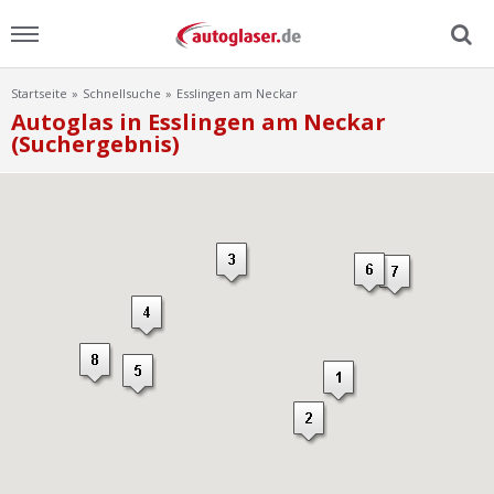
Startseite
Schnellsuche
Esslingen am Neckar
Menu
Autoglas in Esslingen am Neckar
(Suchergebnis)
Home
News
Ratgeber
Scheibensuche
FAQ
Lexikon