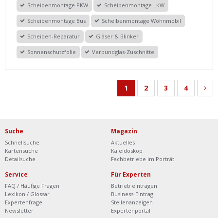
Scheibenmontage PKW
Scheibenmontage LKW
Scheibenmontage Bus
Scheibenmontage Wohnmobil
Scheiben-Reparatur
Gläser & Blinker
Sonnenschutzfolie
Verbundglas-Zuschnitte
1
2
3
4
Suche
Magazin
Schnellsuche
Aktuelles
Kartensuche
Kaleidoskop
Detailsuche
Fachbetriebe im Porträt
Service
Für Experten
FAQ / Häufige Fragen
Betrieb eintragen
Lexikon / Glossar
Business-Eintrag
Expertenfrage
Stellenanzeigen
Newsletter
Expertenportal