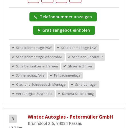
Telefonnummer anzeigen
Gratisangebot einholen
Scheibenmontage PKW
Scheibenmontage LKW
Scheibenmontage Wohnmobil
Scheiben-Reparatur
Scheibenkratzer entfernen
Gläser & Blinker
Sonnenschutzfolie
Faltdachmontage
Glas- und Schiebedach-Montage
Scheibenlager
Verbundglas-Zuschnitte
Kamera Kalibrierung
Wintec Autoglas - Petermüller GmbH
3
Brunndobl 2-6, 94034 Passau
12,7 km