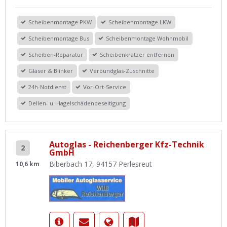
Scheibenmontage PKW
Scheibenmontage LKW
Scheibenmontage Bus
Scheibenmontage Wohnmobil
Scheiben-Reparatur
Scheibenkratzer entfernen
Gläser & Blinker
Verbundglas-Zuschnitte
24h-Notdienst
Vor-Ort-Service
Dellen- u. Hagelschädenbeseitigung
Autoglas - Reichenberger Kfz-Technik
2
GmbH
Biberbach 17, 94157 Perlesreut
10,6 km