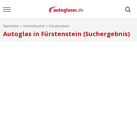
Startseite
Schnellsuche
Fürstenstein
Menu
Autoglas in Fürstenstein (Suchergebnis)
Home
News
Ratgeber
Scheibensuche
FAQ
Lexikon