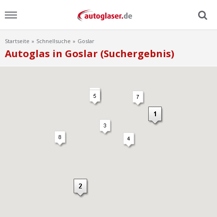
Startseite
Schnellsuche
Goslar
Menu
Autoglas in Goslar (Suchergebnis)
Home
News
Ratgeber
Scheibensuche
FAQ
Lexikon