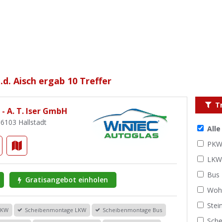
d. Aisch ergab 10 Treffer
T
- A. T. Iser GmbH
96103 Hallstadt
All
PK
LK
Bus
Gratisangebot einholen
Woh
Stei
PKW
Scheibenmontage LKW
Scheibenmontage Bus
Sche