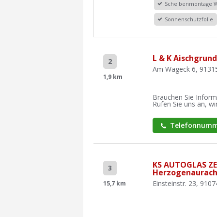
Scheibenmontage 
Sonnenschutzfolie
L & K Aischgru
2
Am Wageck 6, 91315 
1,9 km
Brauchen Sie Inform
Rufen Sie uns an, wir
Telefonnumm
KS AUTOGLAS Z
3
Herzogenaurac
Einsteinstr. 23, 91
15,7 km