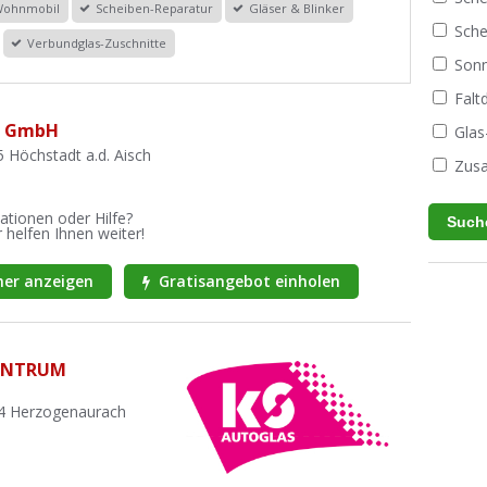
Wohnmobil
Scheiben-Reparatur
Gläser & Blinker
Sche
Verbundglas-Zuschnitte
Sonn
Fal
nd GmbH
Glas
Höchstadt a.d. Aisch
Zusa
ationen oder Hilfe?
 helfen Ihnen weiter!
er anzeigen
Gratisangebot einholen
ENTRUM
h
074 Herzogenaurach