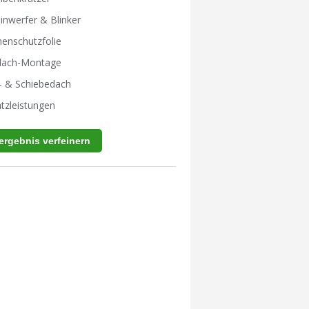
inwerfer & Blinker
enschutzfolie
tdach-Montage
- & Schiebedach
tzleistungen