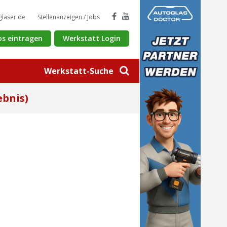
glaser.de
Stellenanzeigen / Jobs
os eintragen
Werkstatt Login
Werkstatt-Suche
ebnis)