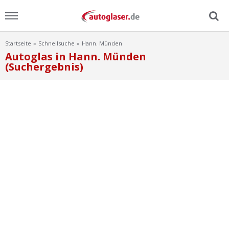
Startseite
Schnellsuche
Hann. Münden
Menu
Autoglas in Hann. Münden
(Suchergebnis)
Home
News
Ratgeber
Scheibensuche
FAQ
Lexikon