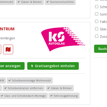
Wohnmobil
Gläser & Blinker
Sonnenschutzfolie
Sche
Sonn
Fal
ENTRUM
Glas
Zusa
Cremlingen
er anzeigen
Gratisangebot einholen
PKW
Scheibenmontage Wohnmobil
r
Scheibenkratzer entfernen
Gläser & Blinker
Glas- und Schiebedach-Montage
Fahrzeugabholung