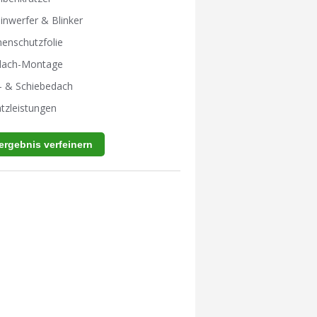
inwerfer & Blinker
enschutzfolie
tdach-Montage
- & Schiebedach
tzleistungen