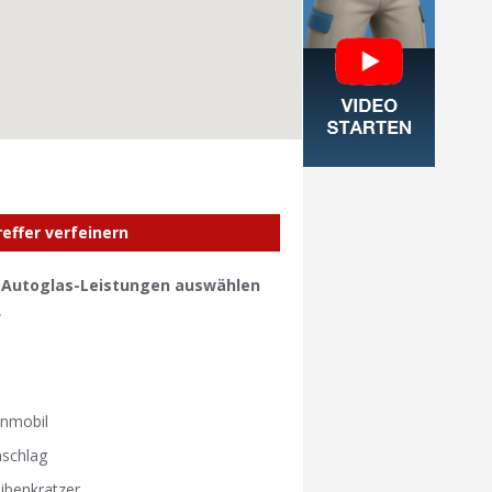
reffer verfeinern
e Autoglas-Leistungen auswählen
W
W
nmobil
nschlag
ibenkratzer