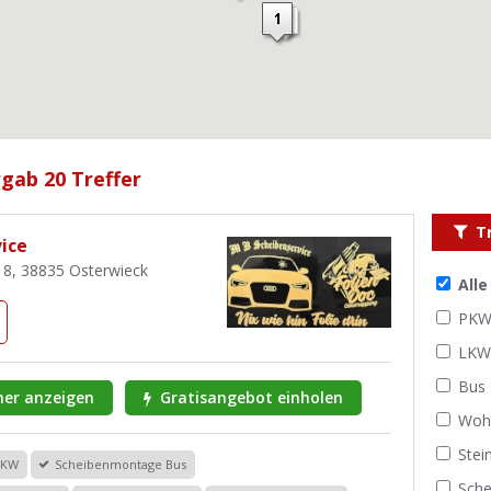
gab 20 Treffer
T
ice
 8, 38835 Osterwieck
All
PK
LK
Bus
er anzeigen
Gratisangebot einholen
Woh
Stei
PKW
Scheibenmontage Bus
Sche