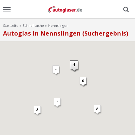
Startseite
Schnellsuche
Nennslingen
Menu
Autoglas in Nennslingen (Suchergebnis)
Home
News
Ratgeber
Scheibensuche
FAQ
Lexikon