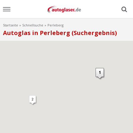
Startseite
Schnellsuche
Perleberg
Menu
Autoglas in Perleberg (Suchergebnis)
Home
News
Ratgeber
Scheibensuche
FAQ
Lexikon