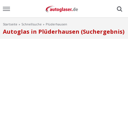
Startseite
Schnellsuche
Plüderhausen
Menu
Autoglas in Plüderhausen (Suchergebnis)
Home
News
Ratgeber
Scheibensuche
FAQ
Lexikon