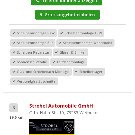
Telefonnummer anzeigen
Gratisangebot einholen
Scheibenmontage PKW
Scheibenmontage LKW
Scheibenmontage Bus
Scheibenmontage Wohnmobil
Scheiben-Reparatur
Gläser & Blinker
Sonnenschutzfolie
Faltdachmontage
Glas- und Schiebedach-Montage
Scheibenlager
Verbundglas-Zuschnitte
Strobel Automobile GmbH
6
Otto-Hahn-Str. 10, 73235 Weilheim
19,6 km