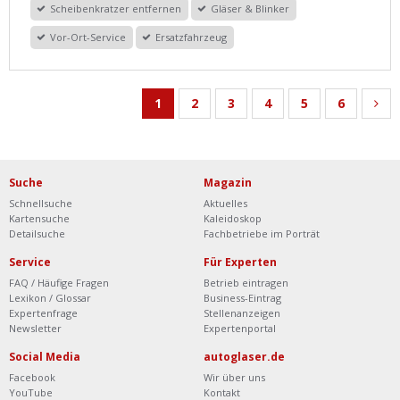
Scheibenkratzer entfernen
Gläser & Blinker
Vor-Ort-Service
Ersatzfahrzeug
1
2
3
4
5
6
Suche
Magazin
Schnellsuche
Aktuelles
Kartensuche
Kaleidoskop
Detailsuche
Fachbetriebe im Porträt
Service
Für Experten
FAQ / Häufige Fragen
Betrieb eintragen
Lexikon / Glossar
Business-Eintrag
Expertenfrage
Stellenanzeigen
Newsletter
Expertenportal
Social Media
autoglaser.de
Facebook
Wir über uns
YouTube
Kontakt