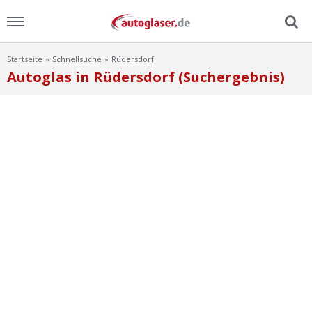
Startseite
Schnellsuche
Rüdersdorf
Menu
Autoglas in Rüdersdorf (Suchergebnis)
Home
News
Ratgeber
Scheibensuche
FAQ
Lexikon