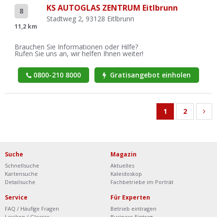
KS AUTOGLAS ZENTRUM Eitlbrunn
8
Stadtweg 2, 93128 Eitlbrunn
11,2 km
Brauchen Sie Informationen oder Hilfe?
Rufen Sie uns an, wir helfen Ihnen weiter!
0800-210 8000
Gratisangebot einholen
1
2
Suche
Magazin
Schnellsuche
Aktuelles
Kartensuche
Kaleidoskop
Detailsuche
Fachbetriebe im Porträt
Service
Für Experten
FAQ / Häufige Fragen
Betrieb eintragen
Lexikon / Glossar
Business-Eintrag