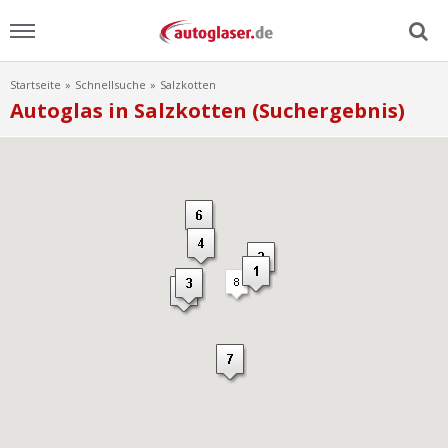
Startseite
Schnellsuche
Salzkotten
Menu
Autoglas in Salzkotten (Suchergebnis)
Home
News
Ratgeber
Scheibensuche
FAQ
Lexikon