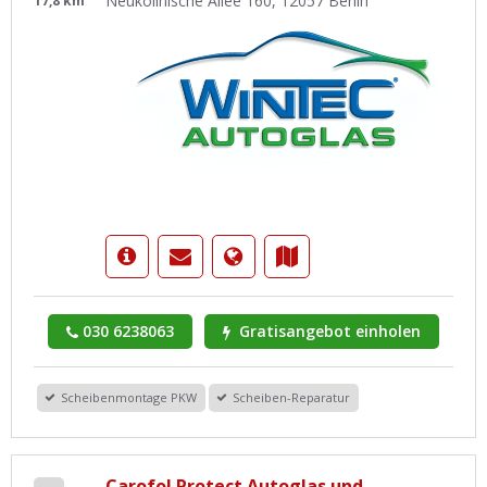
Neuköllnische Allee 160, 12057 Berlin
17,8 km
030 6238063
Gratisangebot einholen
Scheibenmontage PKW
Scheiben-Reparatur
Carofol Protect Autoglas und