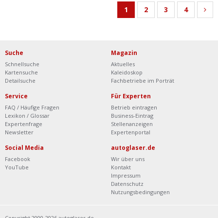
1
2
3
4
Suche
Magazin
Schnellsuche
Aktuelles
Kartensuche
Kaleidoskop
Detailsuche
Fachbetriebe im Porträt
Service
Für Experten
FAQ / Häufige Fragen
Betrieb eintragen
Lexikon / Glossar
Business-Eintrag
Expertenfrage
Stellenanzeigen
Newsletter
Expertenportal
Social Media
autoglaser.de
Facebook
Wir über uns
YouTube
Kontakt
Impressum
Datenschutz
Nutzungsbedingungen
Copyright 2000-2026 autoglaser.de