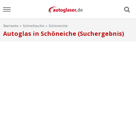
Startseite
Schnellsuche
Schöneiche
Menu
Autoglas in Schöneiche (Suchergebnis)
Home
News
Ratgeber
Scheibensuche
FAQ
Lexikon