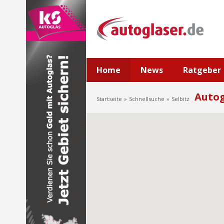
Home
News
Ratgeber
Autog
Startseite
Schnellsuche
Selbitz