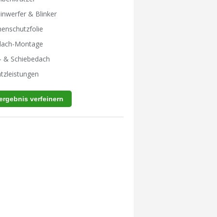
inwerfer & Blinker
enschutzfolie
tdach-Montage
- & Schiebedach
tzleistungen