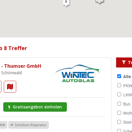
b 8 Treffer
T
s - Thumser GmbH
3 Schönwald
All
PK
LK
Bus
Gratisangebot einholen
Woh
Stei
PKW
Scheiben-Reparatur
Sche