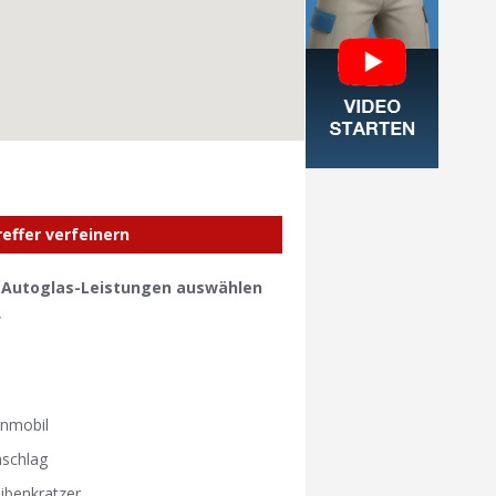
reffer verfeinern
e Autoglas-Leistungen auswählen
W
W
nmobil
nschlag
ibenkratzer