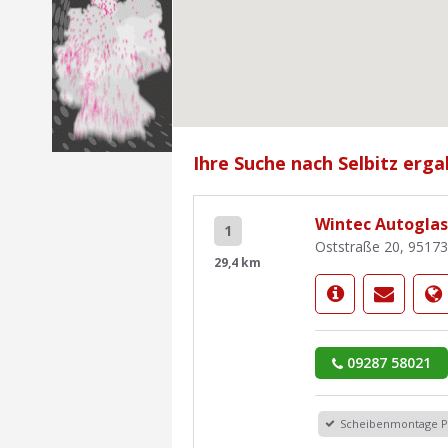
Ihre Suche nach Selbitz erga
Wintec Autogla
1
Oststraße 20, 9517
29,4 km
09287 58021
Scheibenmontage 