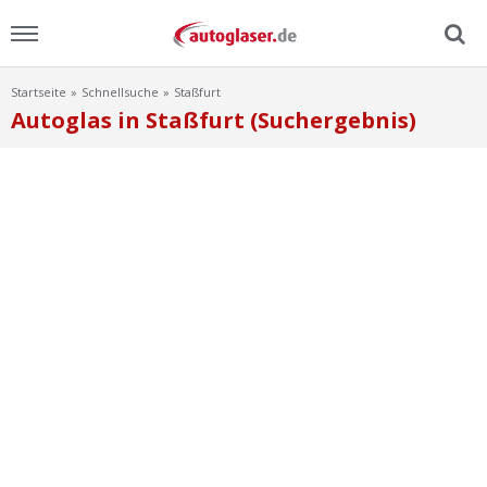
Startseite
Schnellsuche
Staßfurt
Menu
Autoglas in Staßfurt (Suchergebnis)
Home
News
Ratgeber
Scheibensuche
FAQ
Lexikon