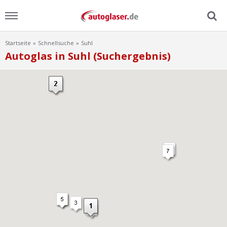
Startseite
Schnellsuche
Suhl
Menu
Autoglas in Suhl (Suchergebnis)
Home
News
Ratgeber
Scheibensuche
FAQ
Lexikon