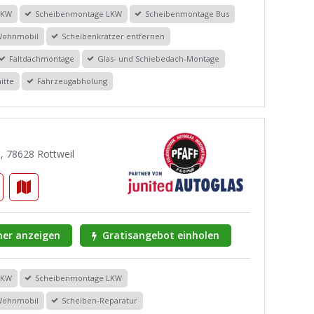
PKW
Scheibenmontage LKW
Scheibenmontage Bus
Wohnmobil
Scheibenkratzer entfernen
Faltdachmontage
Glas- und Schiebedach-Montage
itte
Fahrzeugabholung
5, 78628 Rottweil
er anzeigen
Gratisangebot einholen
PKW
Scheibenmontage LKW
Wohnmobil
Scheiben-Reparatur