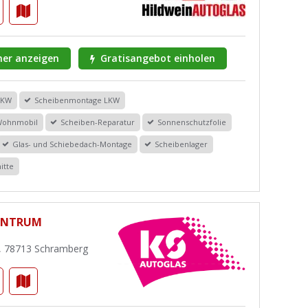
er anzeigen
Gratisangebot einholen
PKW
Scheibenmontage LKW
Wohnmobil
Scheiben-Reparatur
Sonnenschutzfolie
Glas- und Schiebedach-Montage
Scheibenlager
itte
ENTRUM
 5, 78713 Schramberg