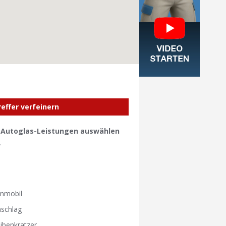
reffer verfeinern
e Autoglas-Leistungen auswählen
W
W
nmobil
nschlag
ibenkratzer