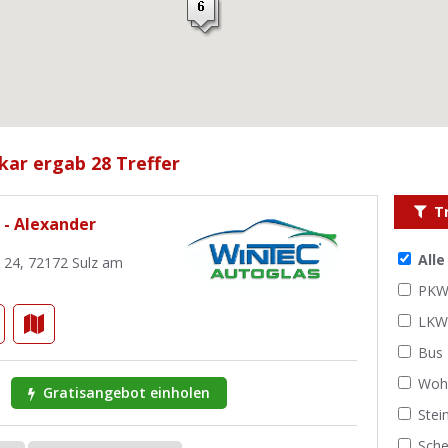
kar ergab 28 Treffer
T
 - Alexander
All
. 24, 72172 Sulz am
PK
LK
Bus
Woh
Gratisangebot einholen
Stei
Sche