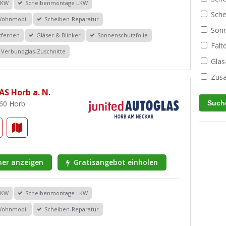
PKW
Scheibenmontage LKW
Sche
Wohnmobil
Scheiben-Reparatur
Sonn
tfernen
Gläser & Blinker
Sonnenschutzfolie
Fal
Verbundglas-Zuschnitte
Glas
Zusa
S Horb a. N.
160 Horb
er anzeigen
Gratisangebot einholen
PKW
Scheibenmontage LKW
Wohnmobil
Scheiben-Reparatur