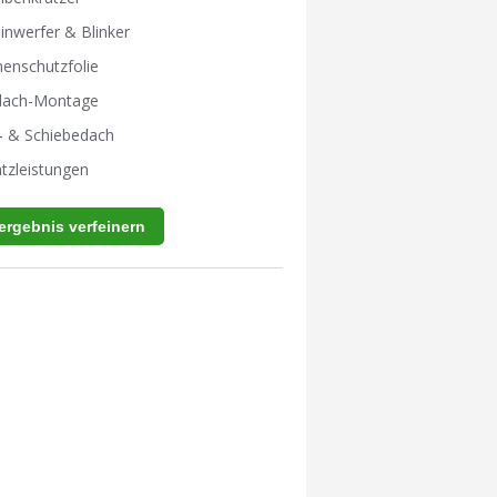
inwerfer & Blinker
enschutzfolie
tdach-Montage
- & Schiebedach
tzleistungen