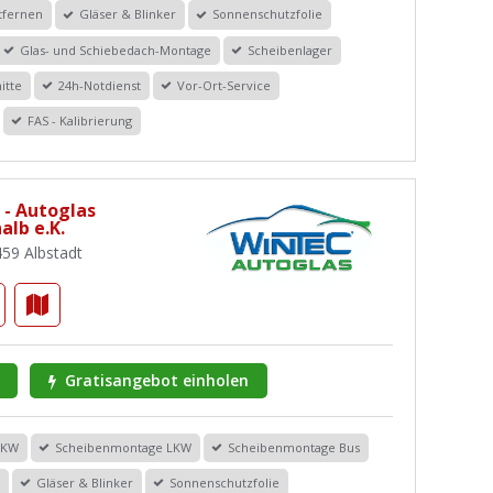
tfernen
Gläser & Blinker
Sonnenschutzfolie
Glas- und Schiebedach-Montage
Scheibenlager
itte
24h-Notdienst
Vor-Ort-Service
FAS - Kalibrierung
 - Autoglas
alb e.K.
459 Albstadt
Gratisangebot einholen
PKW
Scheibenmontage LKW
Scheibenmontage Bus
r
Gläser & Blinker
Sonnenschutzfolie