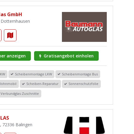
las GmbH
9 Dotternhausen
er anzeigen
Gratisangebot einholen
PKW
Scheibenmontage LKW
Scheibenmontage Bus
Wohnmobil
Scheiben-Reparatur
Sonnenschutzfolie
Verbundglas-Zuschnitte
GLAS
, 72336 Balingen