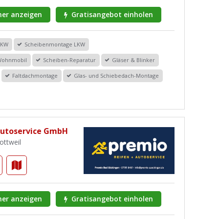
er anzeigen
Gratisangebot einholen
PKW
Scheibenmontage LKW
Wohnmobil
Scheiben-Reparatur
Gläser & Blinker
Faltdachmontage
Glas- und Schiebedach-Montage
 Autoservice GmbH
ottweil
er anzeigen
Gratisangebot einholen