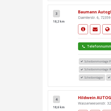
Baumann Autog
3
Daimlerstr. 6, 7235
18,2 km
Telefonnumm
Scheibenmontage 
Scheibenmontage 
Scheibenlager
Hildwein AUTO
4
Wasserwiesenstr. 32
18,6 km