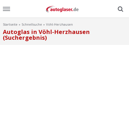
Startseite
Schnellsuche
Vöhl-Herzhausen
Menu
Autoglas in Vöhl-Herzhausen
(Suchergebnis)
Home
News
Ratgeber
Scheibensuche
FAQ
Lexikon