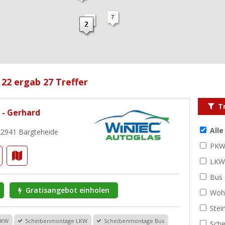
 22 ergab 27 Treffer
T
 - Gerhard
All
22941 Bargteheide
PK
LK
Bus
Gratisangebot einholen
Woh
Stei
PKW
Scheibenmontage LKW
Scheibenmontage Bus
Sche