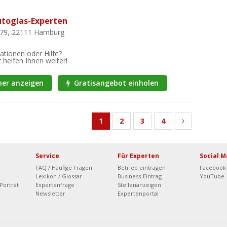
toglas-Experten
. 79, 22111 Hamburg
ationen oder Hilfe?
 helfen Ihnen weiter!
er anzeigen
Gratisangebot einholen
1
2
3
4
Service
Für Experten
Social M
FAQ / Häufige Fragen
Betrieb eintragen
Facebook
Lexikon / Glossar
Business-Eintrag
YouTube
Porträt
Expertenfrage
Stellenanzeigen
Newsletter
Expertenportal