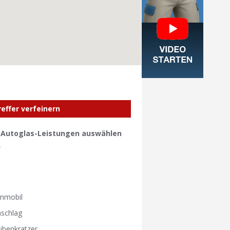
reffer verfeinern
e Autoglas-Leistungen auswählen
W
W
nmobil
nschlag
ibenkratzer