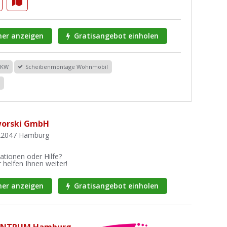
er anzeigen
Gratisangebot einholen
PKW
Scheibenmontage Wohnmobil
r
worski GmbH
 22047 Hamburg
ationen oder Hilfe?
 helfen Ihnen weiter!
er anzeigen
Gratisangebot einholen
ENTRUM Hamburg-