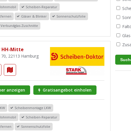
Wohnmobil
Scheiben-Reparatur
Sche
tfernen
Gläser & Blinker
Sonnenschutzfolie
Sonn
Verbundglas-Zuschnitte
Fal
Glas
Zusa
r HH-Mitte
. 70, 22113 Hamburg
er anzeigen
Gratisangebot einholen
PKW
Scheibenmontage LKW
Wohnmobil
Scheiben-Reparatur
tfernen
Sonnenschutzfolie