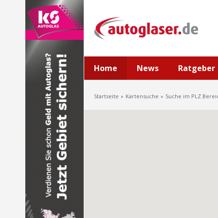
Home
News
Ratgeber
Startseite
Kartensuche
Suche im PLZ Berei