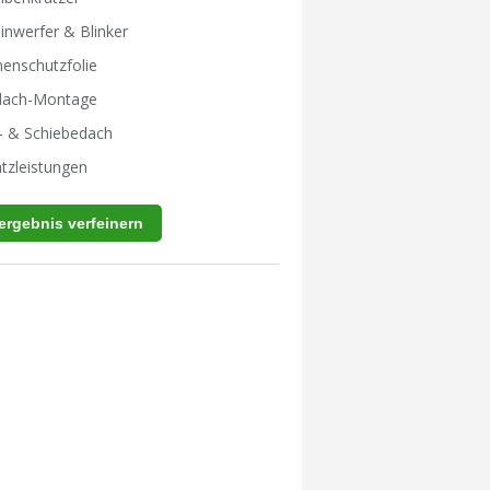
inwerfer & Blinker
enschutzfolie
tdach-Montage
- & Schiebedach
tzleistungen