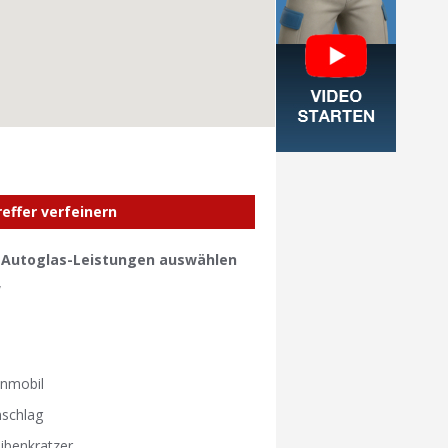
reffer verfeinern
e Autoglas-Leistungen auswählen
W
W
nmobil
nschlag
ibenkratzer