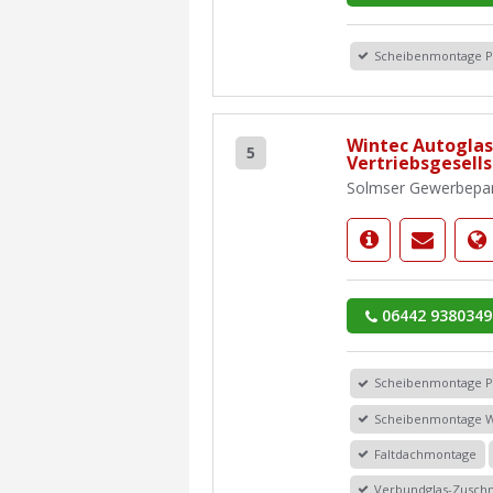
Scheibenmontage 
Wintec Autoglas
5
Vertriebsgesell
Solmser Gewerbepar
06442 9380349
Scheibenmontage 
Scheibenmontage 
Faltdachmontage
Verbundglas-Zuschn