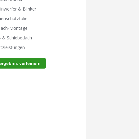
inwerfer & Blinker
enschutzfolie
tdach-Montage
- & Schiebedach
tzleistungen