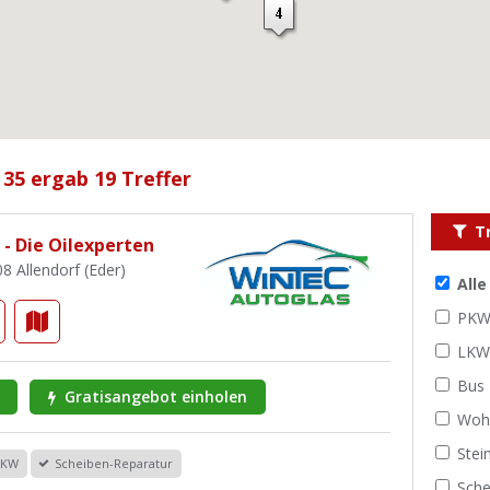
 35 ergab 19 Treffer
T
 - Die Oilexperten
8 Allendorf (Eder)
All
PK
LK
Bus
Gratisangebot einholen
Woh
Stei
PKW
Scheiben-Reparatur
Sche