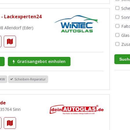
Sche
 - Lackexperten24
Sonn
Fal
8 Allendorf (Eder)
Glas
Zusa
Gratisangebot einholen
PKW
Scheiben-Reparatur
.de
 35764 Sinn