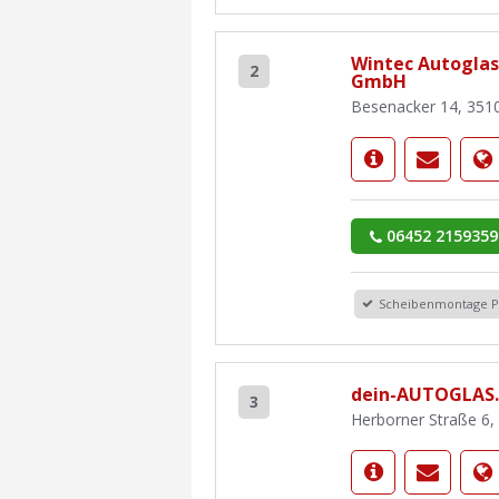
Wintec Autoglas
2
GmbH
Besenacker 14, 3510
06452 2159359
Scheibenmontage 
dein-AUTOGLAS
3
Herborner Straße 6,