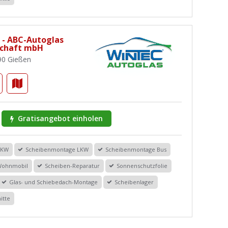
 - ABC-Autoglas
schaft mbH
90 Gießen
Gratisangebot einholen
PKW
Scheibenmontage LKW
Scheibenmontage Bus
Wohnmobil
Scheiben-Reparatur
Sonnenschutzfolie
Glas- und Schiebedach-Montage
Scheibenlager
itte