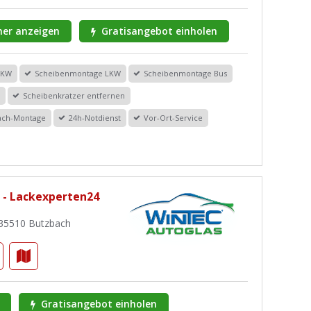
er anzeigen
Gratisangebot einholen
PKW
Scheibenmontage LKW
Scheibenmontage Bus
r
Scheibenkratzer entfernen
dach-Montage
24h-Notdienst
Vor-Ort-Service
 - Lackexperten24
35510 Butzbach
Gratisangebot einholen