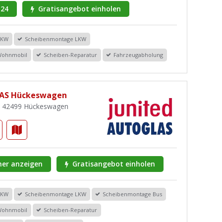
 24
Gratisangebot einholen
PKW
Scheibenmontage LKW
Wohnmobil
Scheiben-Reparatur
Fahrzeugabholung
LAS Hückeswagen
2, 42499 Hückeswagen
er anzeigen
Gratisangebot einholen
PKW
Scheibenmontage LKW
Scheibenmontage Bus
Wohnmobil
Scheiben-Reparatur