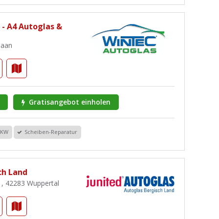
 - A4 Autoglas &
Haan
Gratisangebot einholen
PKW
Scheiben-Reparatur
ch Land
1, 42283 Wuppertal