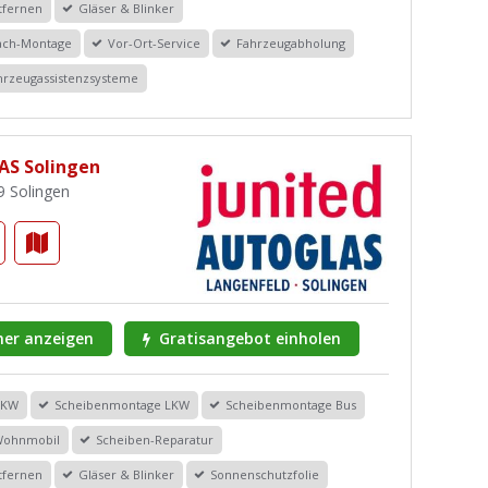
tfernen
Gläser & Blinker
dach-Montage
Vor-Ort-Service
Fahrzeugabholung
ahrzeugassistenzsysteme
AS Solingen
9 Solingen
er anzeigen
Gratisangebot einholen
PKW
Scheibenmontage LKW
Scheibenmontage Bus
Wohnmobil
Scheiben-Reparatur
tfernen
Gläser & Blinker
Sonnenschutzfolie