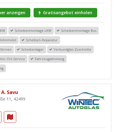
er anzeigen
Gratisangebot einholen
PKW
Scheibenmontage LKW
Scheibenmontage Bus
Wohnmobil
Scheiben-Reparatur
tfernen
Scheibenlager
Verbundglas-Zuschnitte
Vor-Ort-Service
Fahrzeugabholung
ung
 A. Savu
aße 11, 42499