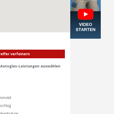
reffer verfeinern
e Autoglas-Leistungen auswählen
W
W
nmobil
nschlag
ibenkratzer