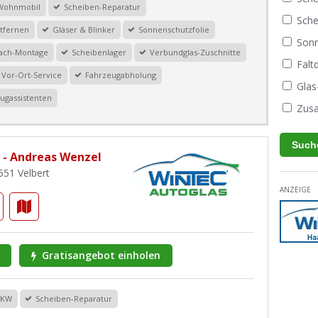
Wohnmobil
Scheiben-Reparatur
Sche
tfernen
Gläser & Blinker
Sonnenschutzfolie
Sonn
dach-Montage
Scheibenlager
Verbundglas-Zuschnitte
Fal
Vor-Ort-Service
Fahrzeugabholung
Glas
ugassistenten
Zusa
 - Andreas Wenzel
551 Velbert
ANZEIGE
Gratisangebot einholen
PKW
Scheiben-Reparatur