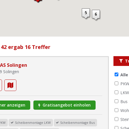
 42 ergab 16 Treffer
T
AS Solingen
9 Solingen
All
PK
LK
Bus
er anzeigen
Gratisangebot einholen
Woh
Stei
PKW
Scheibenmontage LKW
Scheibenmontage Bus
Sche