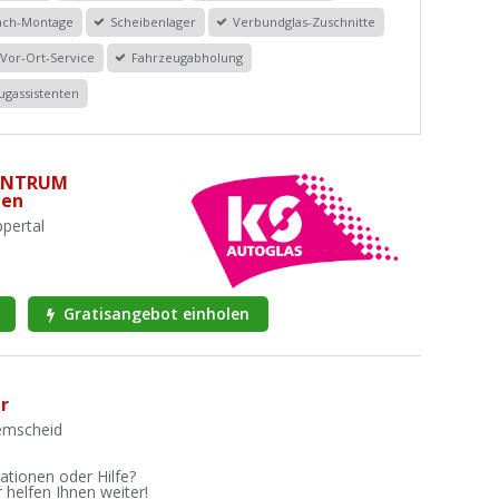
dach-Montage
Scheibenlager
Verbundglas-Zuschnitte
Vor-Ort-Service
Fahrzeugabholung
ugassistenten
ENTRUM
men
pertal
Gratisangebot einholen
r
Remscheid
ationen oder Hilfe?
 helfen Ihnen weiter!