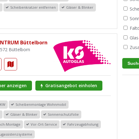
r
Scheibenkratzer entfernen
Gläser & Blinker
Sche
Sonn
Fal
Glas
ENTRUM Büttelborn
Zusa
4572 Büttelborn
er anzeigen
Gratisangebot einholen
PKW
Scheibenmontage Wohnmobil
r
Gläser & Blinker
Sonnenschutzfolie
dach-Montage
Vor-Ort-Service
Fahrzeugabholung
eugassistenzsysteme