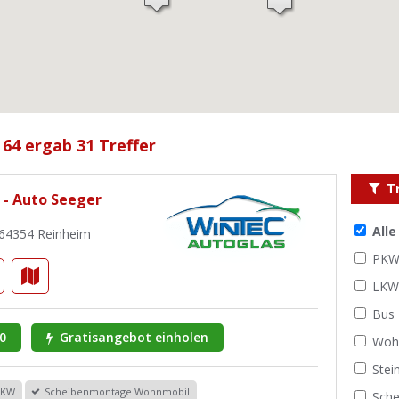
 64 ergab 31 Treffer
T
 - Auto Seeger
All
, 64354 Reinheim
PK
LK
Bus
0
Gratisangebot einholen
Woh
Stei
PKW
Scheibenmontage Wohnmobil
Sche