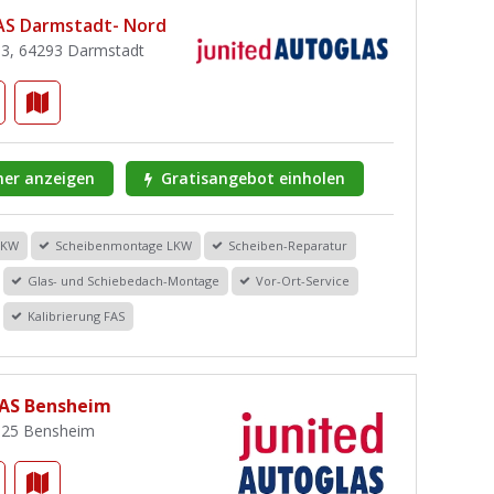
AS Darmstadt- Nord
3, 64293 Darmstadt
er anzeigen
Gratisangebot einholen
PKW
Scheibenmontage LKW
Scheiben-Reparatur
Glas- und Schiebedach-Montage
Vor-Ort-Service
Kalibrierung FAS
AS Bensheim
625 Bensheim