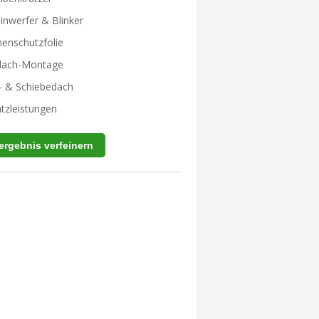
inwerfer & Blinker
enschutzfolie
tdach-Montage
- & Schiebedach
tzleistungen