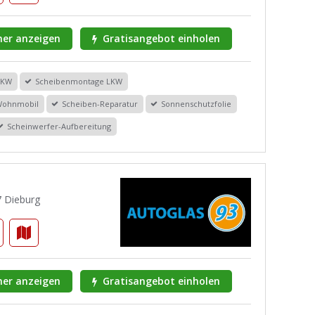
er anzeigen
Gratisangebot einholen
PKW
Scheibenmontage LKW
Wohnmobil
Scheiben-Reparatur
Sonnenschutzfolie
Scheinwerfer-Aufbereitung
7 Dieburg
er anzeigen
Gratisangebot einholen