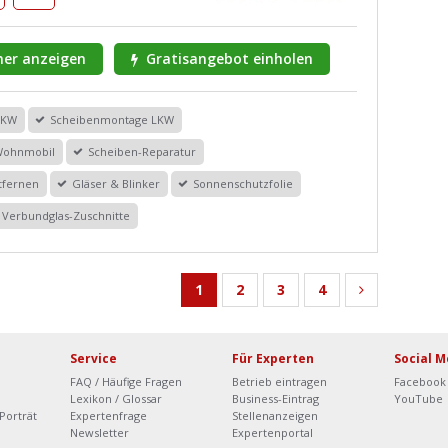
er anzeigen
Gratisangebot einholen
PKW
Scheibenmontage LKW
Wohnmobil
Scheiben-Reparatur
tfernen
Gläser & Blinker
Sonnenschutzfolie
Verbundglas-Zuschnitte
1
2
3
4
Service
Für Experten
Social M
FAQ / Häufige Fragen
Betrieb eintragen
Facebook
Lexikon / Glossar
Business-Eintrag
YouTube
Porträt
Expertenfrage
Stellenanzeigen
Newsletter
Expertenportal