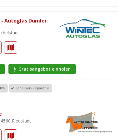
 - Autoglas Dumler
ichelstadt
Gratisangebot einholen
PKW
Scheiben-Reparatur
e
 64560 Riedstadt