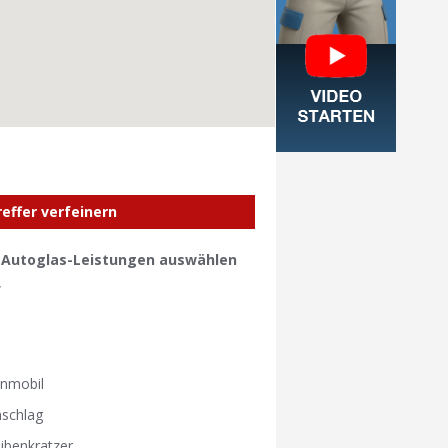
reffer verfeinern
e Autoglas-Leistungen auswählen
W
W
nmobil
nschlag
ibenkratzer