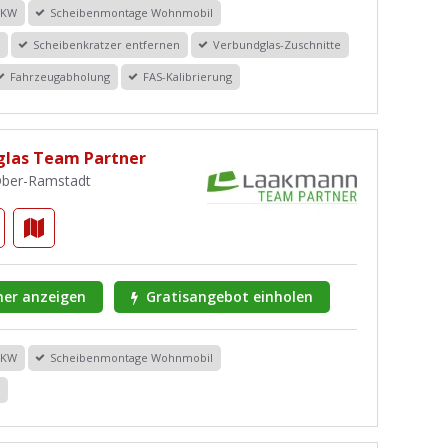
PKW
Scheibenmontage Wohnmobil
r
Scheibenkratzer entfernen
Verbundglas-Zuschnitte
Fahrzeugabholung
FAS-Kalibrierung
las Team Partner
 Ober-Ramstadt
er anzeigen
Gratisangebot einholen
PKW
Scheibenmontage Wohnmobil
r