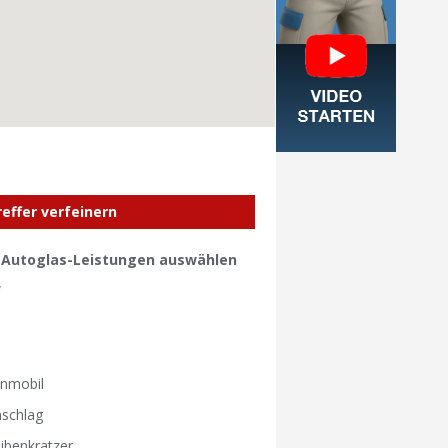
reffer verfeinern
e Autoglas-Leistungen auswählen
W
W
nmobil
nschlag
ibenkratzer