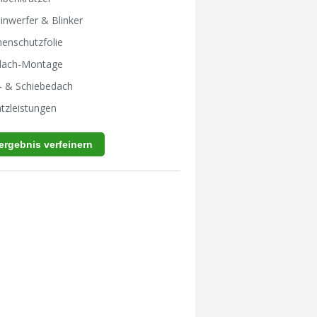
inwerfer & Blinker
enschutzfolie
tdach-Montage
- & Schiebedach
tzleistungen