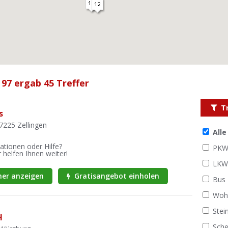
 97 ergab 45 Treffer
T
s
7225 Zellingen
All
ationen oder Hilfe?
PK
 helfen Ihnen weiter!
LK
er anzeigen
Gratisangebot einholen
Bus
Woh
Stei
H
Sche