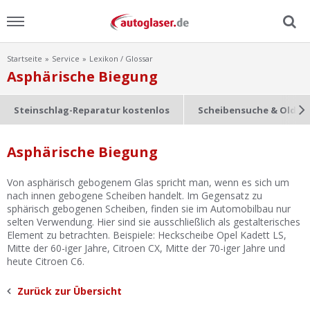
Startseite
Service
Lexikon / Glossar
Menu
Asphärische Biegung
Home
Steinschlag-Reparatur kostenlos
Scheibensuche & Oldti
News
Asphärische Biegung
Ratgeber
Von asphärisch gebogenem Glas spricht man, wenn es sich um
nach innen gebogene Scheiben handelt. Im Gegensatz zu
Scheibensuche
sphärisch gebogenen Scheiben, finden sie im Automobilbau nur
selten Verwendung. Hier sind sie ausschließlich als gestalterisches
Element zu betrachten. Beispiele: Heckscheibe Opel Kadett LS,
FAQ
Mitte der 60-iger Jahre, Citroen CX, Mitte der 70-iger Jahre und
heute Citroen C6.
Lexikon
Zurück zur Übersicht