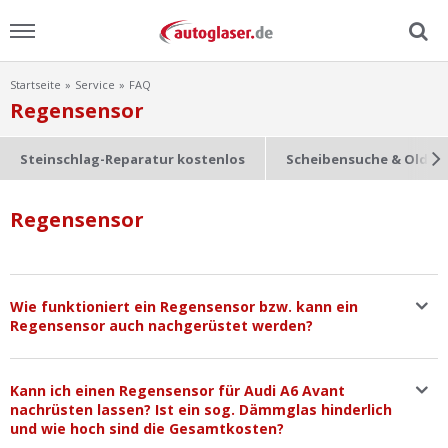
Startseite
Service
FAQ
Menu
Regensensor
Home
Steinschlag-Reparatur kostenlos
Scheibensuche & Oldti
News
Regensensor
Ratgeber
Scheibensuche
Wie funktioniert ein Regensensor bzw. kann ein
Regensensor auch nachgerüstet werden?
FAQ
Kann ich einen Regensensor für Audi A6 Avant
Lexikon
nachrüsten lassen? Ist ein sog. Dämmglas hinderlich
und wie hoch sind die Gesamtkosten?