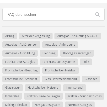
Ist Ihre Werkstatt schon dabei?
Kostenlos eintragen
Werkstatt Login
Airbag
Alter der Verglasung
Autoglas - Abkürzung A.R.G.I.C
Autoglas - Abkürzungen
Autoglas - Anfertigung
Autoglas - Ausbildung
Blendung
Bootsglas anfertigen
Fachliteratur Autoglas
Fahrerassistenzsysteme
Folie
Frontscheibe - Beschlag
Frontscheibe - Heizbar
Frontscheibe - Stabilität
Glas - Wärmedämmend
Glasdach
Glasgravur
Heckscheibe - Heizung
Innenspiegel
Isolierglas
Kratzer - Einzelne Fragen
Kratzer - Grundsätzliches
Milchige Flecken
Navigationssystem
Normen Autoglas