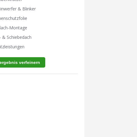
inwerfer & Blinker
enschutzfolie
tdach-Montage
- & Schiebedach
tzleistungen