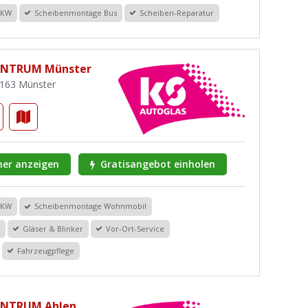
PKW
Scheibenmontage Bus
Scheiben-Reparatur
ENTRUM Münster
48163 Münster
er anzeigen
Gratisangebot einholen
PKW
Scheibenmontage Wohnmobil
r
Gläser & Blinker
Vor-Ort-Service
Fahrzeugpflege
ENTRUM Ahlen