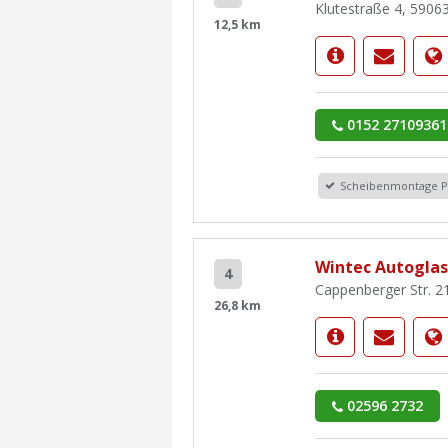
Klutestraße 4, 590
12,5 km
0152 27109361
Scheibenmontage 
Wintec Autogla
4
Cappenberger Str. 2
26,8 km
02596 2732