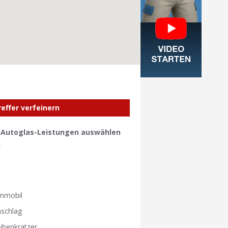
reffer verfeinern
e Autoglas-Leistungen auswählen
W
W
nmobil
nschlag
ibenkratzer