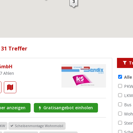
 31 Treffer
T
 GmbH
27 Ahlen
All
PK
LK
Bus
er anzeigen
Gratisangebot einholen
Woh
Stei
PKW
Scheibenmontage Wohnmobil
Sche