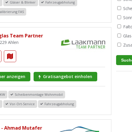
r
Gläser & Blinker
Fahrzeugabholung
Sche
alibrierung FAS
Sonn
Fal
las Team Partner
Glas
9229 Ahlen
Zusa
er anzeigen
Gratisangebot einholen
PKW
Scheibenmontage Wohnmobil
r
Vor-Ort-Service
Fahrzeugabholung
s - Ahmad Mutafer