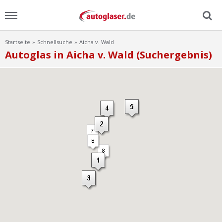
Startseite
Schnellsuche
Aicha v. Wald
Menu
Autoglas in Aicha v. Wald (Suchergebnis)
Home
News
Ratgeber
Scheibensuche
FAQ
Lexikon