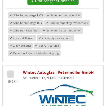
Gratisangebot einholen
Scheibenmontage PKW
Scheibenmontage LKW
Scheibenmontage Bus
Scheibenmontage Wohnmobil
Scheiben-Reparatur
Scheibenkratzer entfernen
Gläser & Blinker
Verbundglas-Zuschnitte
24h-Notdienst
Vor-Ort-Service
Dellen- u. Hagelschädenbeseitigung
Wintec Autoglas - Petermüller GmbH
3
Scheuereck 13, 94081 Fürstenzell
15,0 km