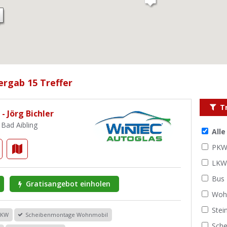
ergab 15 Treffer
T
- Jörg Bichler
 Bad Aibling
All
PK
LK
Bus
Gratisangebot einholen
Woh
Stei
PKW
Scheibenmontage Wohnmobil
Sche