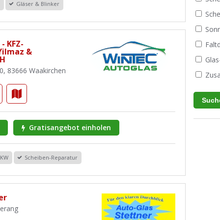
r
Gläser & Blinker
Sche
Sonn
- KFZ-
Fal
Yilmaz &
bH
Glas
30, 83666 Waakirchen
Zusa
Gratisangebot einholen
PKW
Scheiben-Reparatur
er
merang