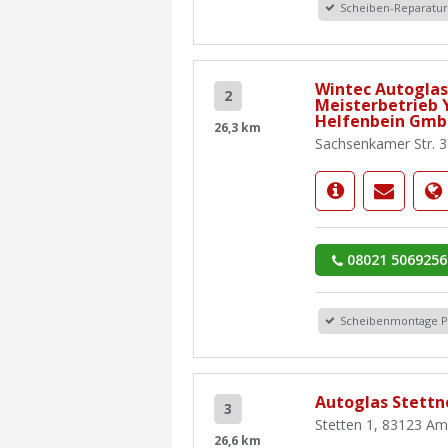
Scheiben-Reparatu
Wintec Autoglas 
2
Meisterbetrieb 
Helfenbein Gm
26,3 km
Sachsenkamer Str. 
08021 5069256
Scheibenmontage 
Autoglas Stettn
3
Stetten 1, 83123 A
26,6 km