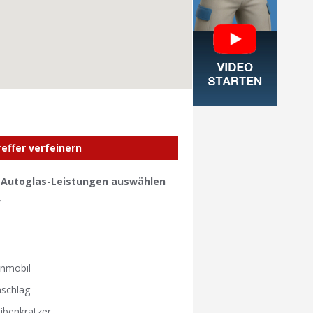
reffer verfeinern
e Autoglas-Leistungen auswählen
W
W
nmobil
nschlag
ibenkratzer