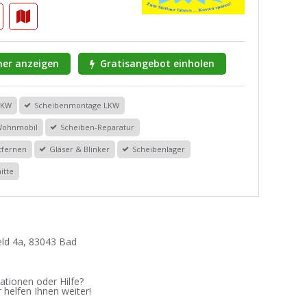
er anzeigen
Gratisangebot einholen
PKW
Scheibenmontage LKW
Wohnmobil
Scheiben-Reparatur
tfernen
Gläser & Blinker
Scheibenlager
itte
ld 4a, 83043 Bad
ationen oder Hilfe?
 helfen Ihnen weiter!