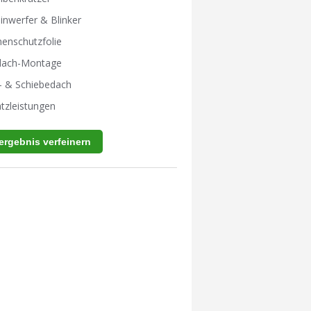
inwerfer & Blinker
enschutzfolie
tdach-Montage
- & Schiebedach
tzleistungen