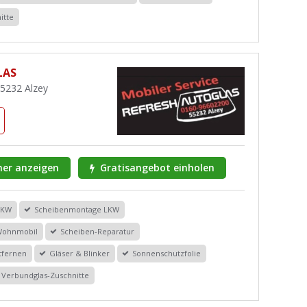
itte
LAS
55232 Alzey
er anzeigen
Gratisangebot einholen
PKW
Scheibenmontage LKW
Wohnmobil
Scheiben-Reparatur
tfernen
Gläser & Blinker
Sonnenschutzfolie
Verbundglas-Zuschnitte