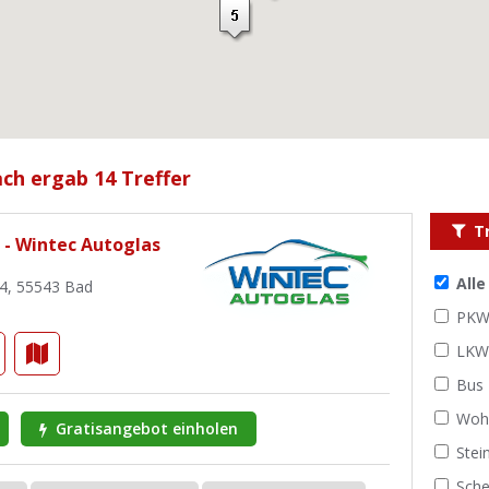
ch ergab 14 Treffer
T
 - Wintec Autoglas
All
04, 55543 Bad
PK
LK
Bus
Woh
Gratisangebot einholen
Stei
Sche