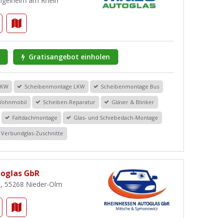
ngelheim am Rhein
Gratisangebot einholen
PKW
Scheibenmontage LKW
Scheibenmontage Bus
Wohnmobil
Scheiben-Reparatur
Gläser & Blinker
Faltdachmontage
Glas- und Schiebedach-Montage
Verbundglas-Zuschnitte
toglas GbR
, 55268 Nieder-Olm