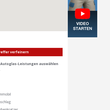
reffer verfeinern
e Autoglas-Leistungen auswählen
W
W
nmobil
nschlag
ibenkratzer