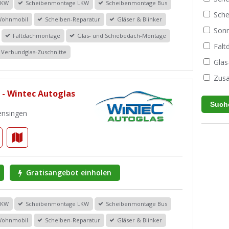
PKW
Scheibenmontage LKW
Scheibenmontage Bus
Sche
Wohnmobil
Scheiben-Reparatur
Gläser & Blinker
Sonn
Faltdachmontage
Glas- und Schiebedach-Montage
Fal
Verbundglas-Zuschnitte
Glas
Zusa
 - Wintec Autoglas
Gensingen
Gratisangebot einholen
PKW
Scheibenmontage LKW
Scheibenmontage Bus
Wohnmobil
Scheiben-Reparatur
Gläser & Blinker