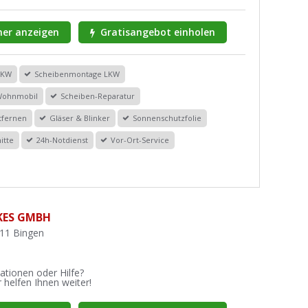
er anzeigen
Gratisangebot einholen
PKW
Scheibenmontage LKW
Wohnmobil
Scheiben-Reparatur
tfernen
Gläser & Blinker
Sonnenschutzfolie
itte
24h-Notdienst
Vor-Ort-Service
KES GMBH
411 Bingen
ationen oder Hilfe?
 helfen Ihnen weiter!