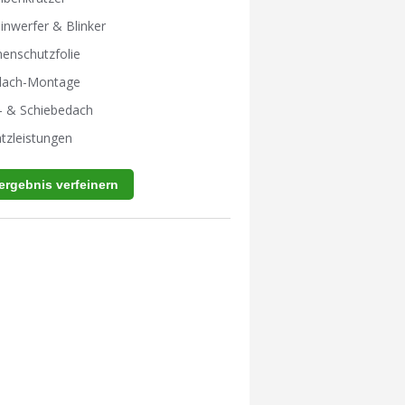
inwerfer & Blinker
enschutzfolie
tdach-Montage
- & Schiebedach
tzleistungen