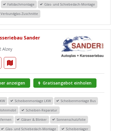
Faltdachmontage
Glas- und Schiebedach-Montage
Verbundglas-Zuschnitte
osseriebau Sander
2 Alzey
er anzeigen
Gratisangebot einholen
PKW
Scheibenmontage LKW
Scheibenmontage Bus
Wohnmobil
Scheiben-Reparatur
tfernen
Gläser & Blinker
Sonnenschutzfolie
Glas- und Schiebedach-Montage
Scheibenlager