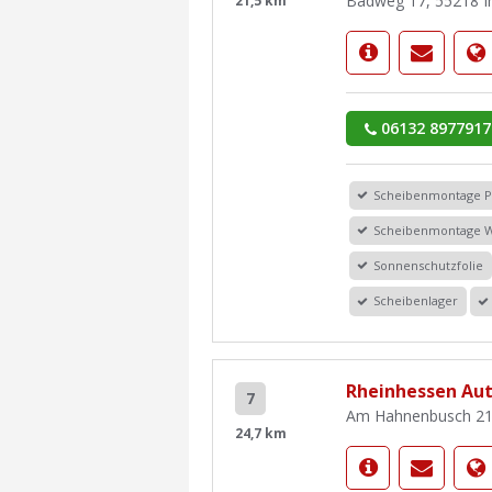
Badweg 17, 55218 I
21,5 km
06132 8977917
Scheibenmontage 
Scheibenmontage 
Sonnenschutzfolie
Scheibenlager
Rheinhessen Au
7
Am Hahnenbusch 21
24,7 km