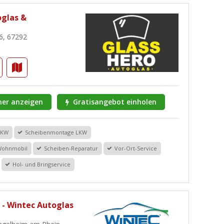
glas &
6, 67292
er anzeigen
Gratisangebot einholen
PKW
Scheibenmontage LKW
Wohnmobil
Scheiben-Reparatur
Vor-Ort-Service
Hol- und Bringservice
 - Wintec Autoglas