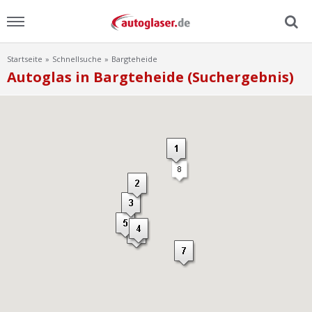
Startseite
Schnellsuche
Bargteheide
Menu
Autoglas in Bargteheide (Suchergebnis)
Home
News
Ratgeber
Scheibensuche
FAQ
Lexikon