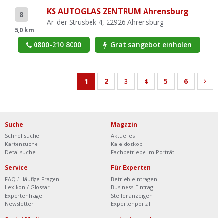
KS AUTOGLAS ZENTRUM Ahrensburg
8
An der Strusbek 4, 22926 Ahrensburg
5,0 km
0800-210 8000
Gratisangebot einholen
1
2
3
4
5
6
Suche
Magazin
Schnellsuche
Aktuelles
Kartensuche
Kaleidoskop
Detailsuche
Fachbetriebe im Porträt
Service
Für Experten
FAQ / Häufige Fragen
Betrieb eintragen
Lexikon / Glossar
Business-Eintrag
Expertenfrage
Stellenanzeigen
Newsletter
Expertenportal