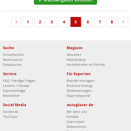
1
2
3
4
5
6
7
8
Suche
Magazin
Schnellsuche
Aktuelles
Kartensuche
Kaleidoskop
Detailsuche
Fachbetriebe im Porträt
Service
Für Experten
FAQ / Häufige Fragen
Betrieb eintragen
Lexikon / Glossar
Business-Eintrag
Expertenfrage
Stellenanzeigen
Newsletter
Expertenportal
Social Media
autoglaser.de
Facebook
Wir über uns
YouTube
Kontakt
Impressum
Datenschutz