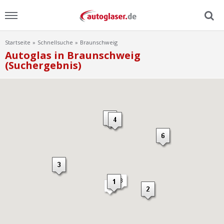
Startseite
Schnellsuche
Braunschweig
Menu
Autoglas in Braunschweig
(Suchergebnis)
Home
News
Ratgeber
Scheibensuche
FAQ
Lexikon