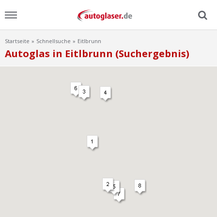
Startseite
Schnellsuche
Eitlbrunn
Menu
Autoglas in Eitlbrunn (Suchergebnis)
Home
News
Ratgeber
Scheibensuche
FAQ
Lexikon