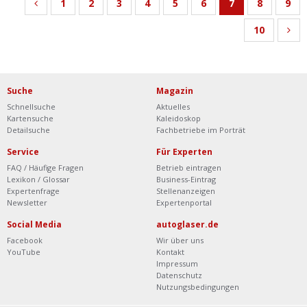
1
2
3
4
5
6
7
8
9
10
Suche
Magazin
Schnellsuche
Aktuelles
Kartensuche
Kaleidoskop
Detailsuche
Fachbetriebe im Porträt
Service
Für Experten
FAQ / Häufige Fragen
Betrieb eintragen
Lexikon / Glossar
Business-Eintrag
Expertenfrage
Stellenanzeigen
Newsletter
Expertenportal
Social Media
autoglaser.de
Facebook
Wir über uns
YouTube
Kontakt
Impressum
Datenschutz
Nutzungsbedingungen