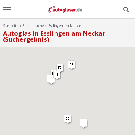
Startseite
Schnellsuche
Esslingen am Neckar
Menu
Autoglas in Esslingen am Neckar
(Suchergebnis)
Home
News
Ratgeber
Scheibensuche
FAQ
Lexikon