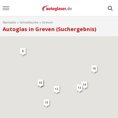
Startseite
Schnellsuche
Greven
Menu
Autoglas in Greven (Suchergebnis)
Home
News
Ratgeber
Scheibensuche
FAQ
Lexikon