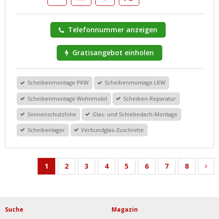
Telefonnummer anzeigen
Gratisangebot einholen
Scheibenmontage PKW
Scheibenmontage LKW
Scheibenmontage Wohnmobil
Scheiben-Reparatur
Sonnenschutzfolie
Glas- und Schiebedach-Montage
Scheibenlager
Verbundglas-Zuschnitte
1
2
3
4
5
6
7
8
Suche
Magazin