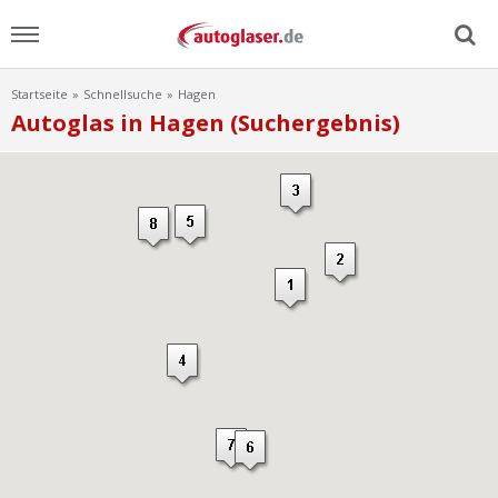
Startseite
Schnellsuche
Hagen
Menu
Autoglas in Hagen (Suchergebnis)
Home
News
Ratgeber
Scheibensuche
FAQ
Lexikon