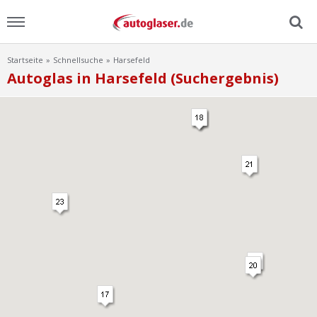
Startseite
Schnellsuche
Harsefeld
Menu
Autoglas in Harsefeld (Suchergebnis)
Home
News
Ratgeber
Scheibensuche
FAQ
Lexikon