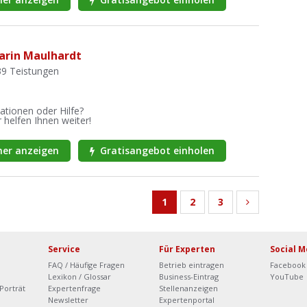
arin Maulhardt
39 Teistungen
ationen oder Hilfe?
 helfen Ihnen weiter!
er anzeigen
Gratisangebot einholen
1
2
3
Service
Für Experten
Social M
FAQ / Häufige Fragen
Betrieb eintragen
Facebook
Lexikon / Glossar
Business-Eintrag
YouTube
Porträt
Expertenfrage
Stellenanzeigen
Newsletter
Expertenportal