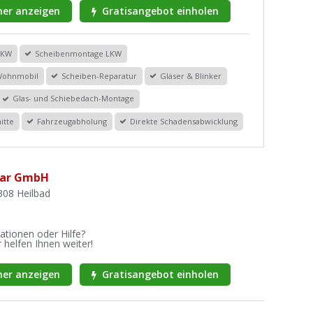
er anzeigen
Gratisangebot einholen
PKW
Scheibenmontage LKW
Wohnmobil
Scheiben-Reparatur
Gläser & Blinker
Glas- und Schiebedach-Montage
itte
Fahrzeugabholung
Direkte Schadensabwicklung
mar GmbH
308 Heilbad
ationen oder Hilfe?
 helfen Ihnen weiter!
er anzeigen
Gratisangebot einholen