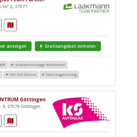
Str. 2, 37077
er anzeigen
Gratisangebot einholen
PKW
Scheibenmontage Wohnmobil
r
Vor-Ort-Service
Fahrzeugabholung
ENTRUM Göttingen
r. 9, 37079 Göttingen