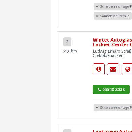
Scheibenmontage 
Sonnenschutzfolie
Wintec Autoglas 
2
Lackier-Center
Ludwig-Erhard Straß
25,6 km
Gieboldehausen
05528 8038
Scheibenmontage 
Laakmann Autog