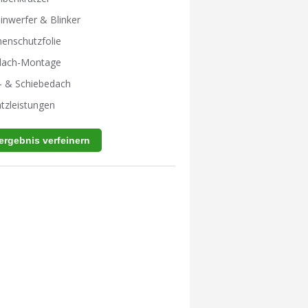
inwerfer & Blinker
enschutzfolie
tdach-Montage
- & Schiebedach
tzleistungen