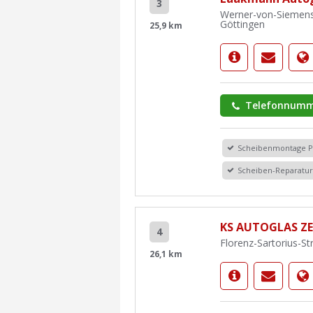
3
Werner-von-Siemens-
Göttingen
25,9 km
Telefonnumm
Scheibenmontage 
Scheiben-Reparatu
KS AUTOGLAS Z
4
Florenz-Sartorius-St
26,1 km