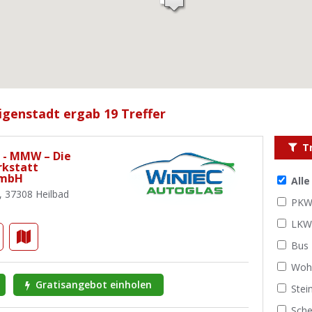
ligenstadt ergab 19 Treffer
T
 - MMW – Die
kstatt
GmbH
All
3, 37308 Heilbad
PK
LK
Bus
Woh
Gratisangebot einholen
Stei
Sche