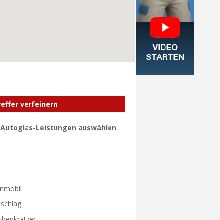
reffer verfeinern
e Autoglas-Leistungen auswählen
W
W
nmobil
nschlag
ibenkratzer