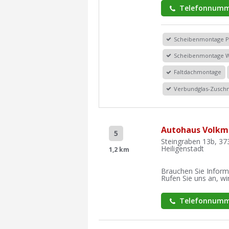
Telefonnumm
Scheibenmontage 
Scheibenmontage 
Faltdachmontage
Verbundglas-Zuschn
Autohaus Volk
5
Steingraben 13b, 37
Heiligenstadt
1,2 km
Brauchen Sie Inform
Rufen Sie uns an, wir
Telefonnumm