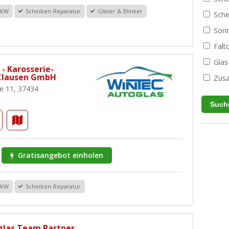
PKW
Scheiben-Reparatur
Gläser & Blinker
Sche
Sonn
Fal
Glas
- Karosserie-
 Clausen GmbH
Zusa
e 11, 37434
Gratisangebot einholen
PKW
Scheiben-Reparatur
las Team Partner