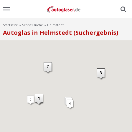
Startseite
Schnellsuche
Helmstedt
Menu
Autoglas in Helmstedt (Suchergebnis)
Home
News
Ratgeber
Scheibensuche
FAQ
Lexikon