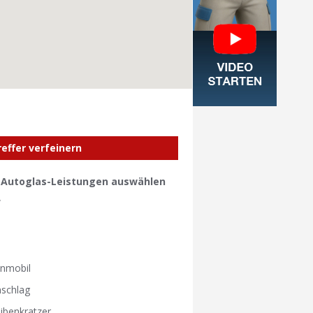
reffer verfeinern
e Autoglas-Leistungen auswählen
W
W
nmobil
nschlag
ibenkratzer