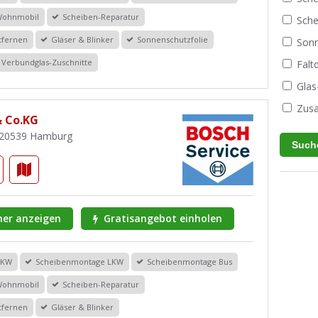
Wohnmobil
Scheiben-Reparatur
Sche
tfernen
Gläser & Blinker
Sonnenschutzfolie
Sonn
Verbundglas-Zuschnitte
Fal
Glas
Zusa
 Co.KG
, 20539 Hamburg
er anzeigen
Gratisangebot einholen
PKW
Scheibenmontage LKW
Scheibenmontage Bus
Wohnmobil
Scheiben-Reparatur
tfernen
Gläser & Blinker