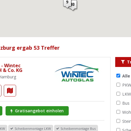
zburg ergab 53 Treffer
T
 - Wintec
 & Co. KG
All
7 Hamburg
PK
LK
Bus
Gratisangebot einholen
Woh
Stei
PKW
Scheibenmontage LKW
Scheibenmontage Bus
Sche