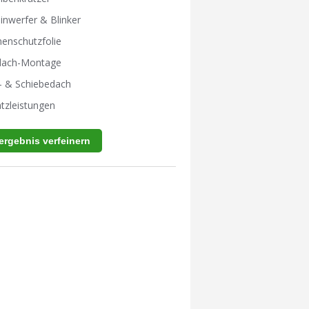
inwerfer & Blinker
enschutzfolie
tdach-Montage
- & Schiebedach
tzleistungen