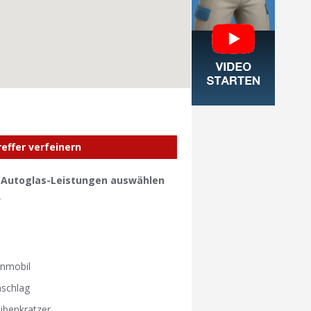
reffer verfeinern
e Autoglas-Leistungen auswählen
W
W
nmobil
nschlag
ibenkratzer