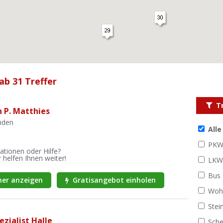
ab 31 Treffer
T
 P. Matthies
nden
All
PK
ationen oder Hilfe?
 helfen Ihnen weiter!
LK
Bus
er anzeigen
Gratisangebot einholen
Woh
Stei
zialist Halle
Sche