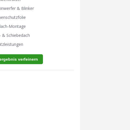
inwerfer & Blinker
enschutzfolie
tdach-Montage
- & Schiebedach
tzleistungen