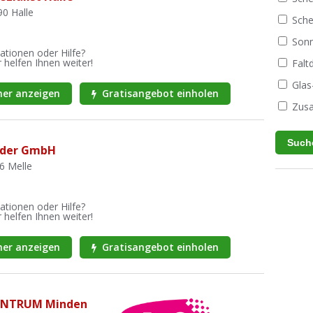
90 Halle
Sche
Sonn
ationen oder Hilfe?
 helfen Ihnen weiter!
Fal
Glas
er anzeigen
Gratisangebot einholen
Zusa
eder GmbH
26 Melle
ationen oder Hilfe?
 helfen Ihnen weiter!
er anzeigen
Gratisangebot einholen
ENTRUM Minden