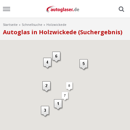
Startseite
Schnellsuche
Holzwickede
Menu
Autoglas in Holzwickede (Suchergebnis)
Home
News
Ratgeber
Scheibensuche
FAQ
Lexikon