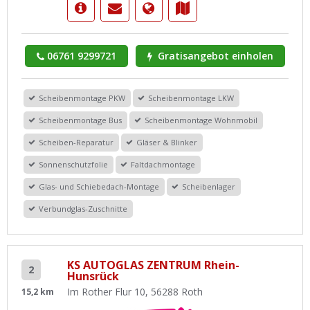
06761 9299721
Gratisangebot einholen
Scheibenmontage PKW
Scheibenmontage LKW
Scheibenmontage Bus
Scheibenmontage Wohnmobil
Scheiben-Reparatur
Gläser & Blinker
Sonnenschutzfolie
Faltdachmontage
Glas- und Schiebedach-Montage
Scheibenlager
Verbundglas-Zuschnitte
KS AUTOGLAS ZENTRUM Rhein-
2
Hunsrück
Im Rother Flur 10, 56288 Roth
15,2 km