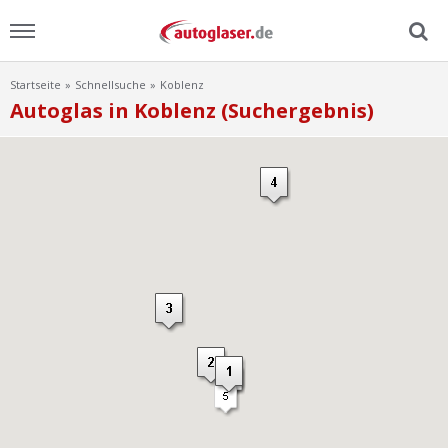
Startseite
Schnellsuche
Koblenz
Menu
Autoglas in Koblenz (Suchergebnis)
Home
News
Ratgeber
Scheibensuche
FAQ
Lexikon