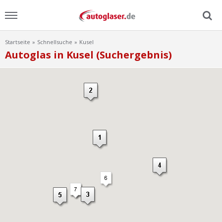
Startseite
Schnellsuche
Kusel
Menu
Autoglas in Kusel (Suchergebnis)
Home
News
Ratgeber
Scheibensuche
FAQ
Lexikon